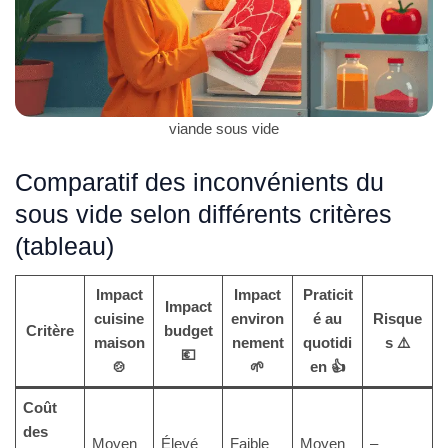
viande sous vide
Comparatif des inconvénients du
sous vide selon différents critères
(tableau)
Impact
Impact
Praticit
Impact
cuisine
environ
é au
Risque
Critère
budget
maison
nement
quotidi
s ⚠️
💶
🍲
🌱
en 👍
Coût
des
Moyen
Élevé
Faible
Moyen
–