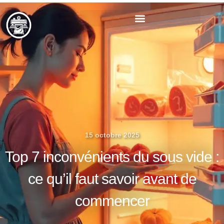
Aller
au
contenu
15 octobre 2025
Top 7 inconvénients du sous vide :
ce qu’il faut savoir avant de
commencer