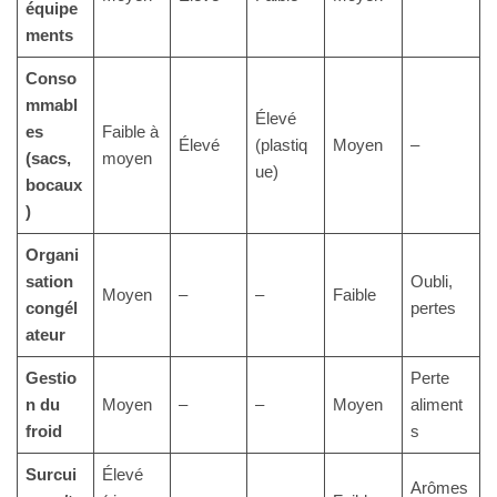
équipe
ments
Conso
mmabl
Élevé
es
Faible à
Élevé
(plastiq
Moyen
–
(sacs,
moyen
ue)
bocaux
)
Organi
sation
Oubli,
Moyen
–
–
Faible
congél
pertes
ateur
Gestio
Perte
n du
Moyen
–
–
Moyen
aliment
froid
s
Surcui
Élevé
Arômes