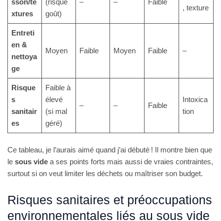
sson/te
(risque
–
–
Faible
, texture
xtures
goût)
Entreti
en &
Moyen
Faible
Moyen
Faible
–
nettoya
ge
Risque
Faible à
s
élevé
Intoxica
–
–
Faible
sanitair
(si mal
tion
es
géré)
Ce tableau, je l’aurais aimé quand j’ai débuté ! Il montre bien que
le
sous vide
a ses points forts mais aussi de vraies contraintes,
surtout si on veut limiter les déchets ou maîtriser son budget.
Risques sanitaires et préoccupations
environnementales liés au sous vide